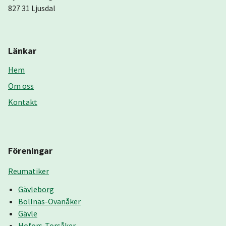
827 31 Ljusdal
Länkar
Hem
Om oss
Kontakt
Föreningar
Reumatiker
Gävleborg
Bollnäs-Ovanåker
Gävle
Hofors-Torsåker