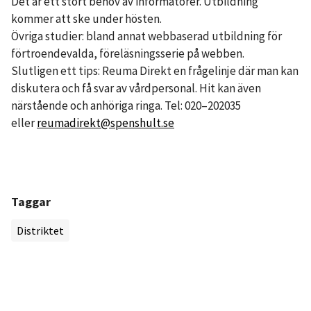
Det är ett stort behov av informatörer. Utbildning
kommer att ske under hösten.
Övriga studier: bland annat webbaserad utbildning för
förtroendevalda, föreläsningsserie på webben.
Slutligen ett tips: Reuma Direkt en frågelinje där man kan
diskutera och få svar av vårdpersonal. Hit kan även
närstående och anhöriga ringa. Tel: 020–202035
eller
reumadirekt@spenshult.se
Taggar
Distriktet