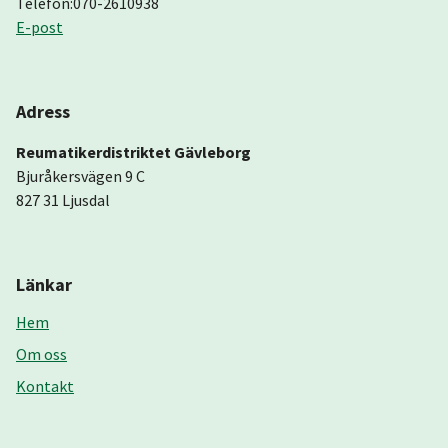
Telefon:070-2610938
E-post
Adress
Reumatikerdistriktet Gävleborg
Bjuråkersvägen 9 C
827 31 Ljusdal
Länkar
Hem
Om oss
Kontakt