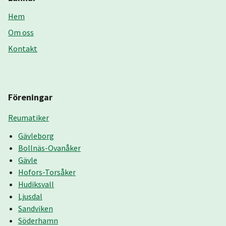
Hem
Om oss
Kontakt
Föreningar
Reumatiker
Gävleborg
Bollnäs-Ovanåker
Gävle
Hofors-Torsåker
Hudiksvall
Ljusdal
Sandviken
Söderhamn